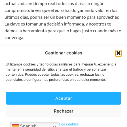
actualizada en tiempo real todos los días, sin ningún
compromiso. Si ves que el euro ha ido ganando valor en los
últimos días, podría ser un buen momento para aprovechar.
La clave es tomar una decisión informada, y nosotros te
damos la herramienta para que lo hagas justo cuando más te
convenga.
¿Qué necesito para empezar a
Gestionar cookies
enviar dinero con ustedes?
Utilizamos cookies y tecnologías similares para mejorar tu experiencia,
mantener la seguridad del sitio, analizar el tráfico y personalizar
¡Es mucho más fácil y rápido de lo que crees! Hemos
contenidos. Puedes aceptar todas las cookies, rechazar las no
diseñado el proceso para que sea sencillísimo, sin
esenciales o configurar tus preferencias en cualquier momento.
complicaciones, para que puedas ayudar a los tuyos sin
perder tiempo.
Aceptar
Solo tienes que seguir estos pasos:
Rechazar
Descarga la app de EnvíaDinero
en tu móvil.
Regístrate
con tus datos básicos. Es un proceso que no
Política de cookies
Spanish