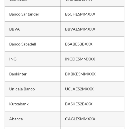
Banco Santander
BSCHESMMXXX
BBVA
BBVAESMMXXX
Banco Sabadell
BSABESBBXXX
ING
INGDESMMXXX
Bankinter
BKBKESMMXXX
Unicaja Banco
UCJAES2MXXX
Kutxabank
BASKES2BXXX
Abanca
CAGLESMMXXX