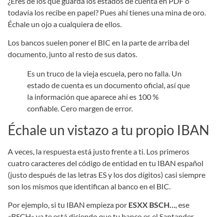
¿Eres de los que guarda los estados de cuenta en PDF o
todavía los recibe en papel? Pues ahí tienes una mina de oro.
Échale un ojo a cualquiera de ellos.
Los bancos suelen poner el BIC en la parte de arriba del
documento, junto al resto de sus datos.
Es un truco de la vieja escuela, pero no falla. Un
estado de cuenta es un documento oficial, así que
la información que aparece ahí es 100 %
confiable. Cero margen de error.
Échale un vistazo a tu propio IBAN
A veces, la respuesta está justo frente a ti. Los primeros
cuatro caracteres del código de entidad en tu IBAN español
(justo después de las letras ES y los dos dígitos) casi siempre
son los mismos que identifican al banco en el BIC.
Por ejemplo, si tu IBAN empieza por
ESXX BSCH…
, ese
«BSCH» ya te está diciendo que tu banco es el Santander.