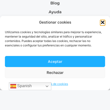
Blog
Ayuda
Quiénes somos
Gestionar cookies
Utilizamos cookies y tecnologías similares para mejorar tu experiencia,
mantener la seguridad del sitio, analizar el tráfico y personalizar
contenidos. Puedes aceptar todas las cookies, rechazar las no
Envía dinero a
esenciales o configurar tus preferencias en cualquier momento.
Envía dinero a Colombia
Envía dinero a Venezuela
Envía dinero a Brazil
Aceptar
Envía dinero a Argentina
Rechazar
Política de cookies
Spanish
Términos & Condiciones
Política de privacidad
© 2026 EnvíaDinero. Todos los