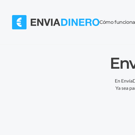
Cómo funcion
Env
En EnvíaD
Ya sea pa