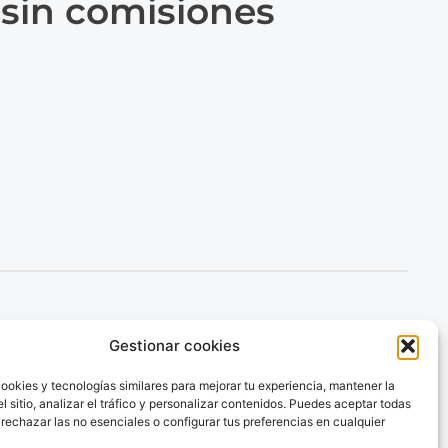
 sin comisiones
cciones
Envía dinero
Gestionar cookies
mo funciona
Envía dinero a Venezuela
ookies y tecnologías similares para mejorar tu experiencia, mantener la
Envía dinero a Colombia
calidades
l sitio, analizar el tráfico y personalizar contenidos. Puedes aceptar todas
Envía dinero a Brazil
og
 rechazar las no esenciales o configurar tus preferencias en cualquier
Envía dinero a Argentina