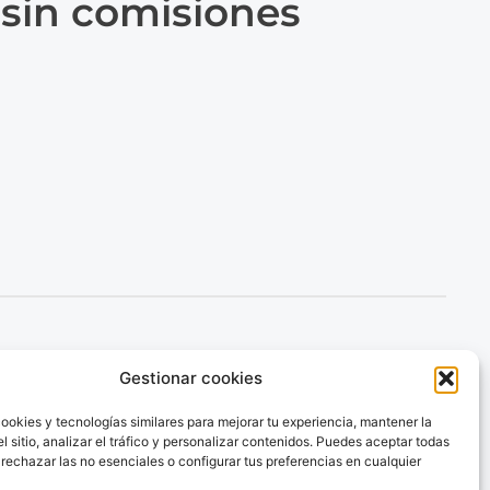
 sin comisiones
cciones
Envía dinero
Gestionar cookies
mo funciona
Envía dinero a Venezuela
ookies y tecnologías similares para mejorar tu experiencia, mantener la
Envía dinero a Colombia
calidades
l sitio, analizar el tráfico y personalizar contenidos. Puedes aceptar todas
Envía dinero a Brazil
og
 rechazar las no esenciales o configurar tus preferencias en cualquier
Envía dinero a Argentina