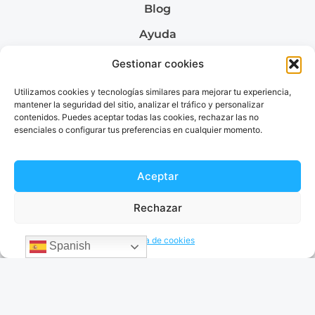
Blog
Ayuda
Quiénes somos
Gestionar cookies
Utilizamos cookies y tecnologías similares para mejorar tu experiencia,
mantener la seguridad del sitio, analizar el tráfico y personalizar
contenidos. Puedes aceptar todas las cookies, rechazar las no
Envía dinero a
esenciales o configurar tus preferencias en cualquier momento.
Envía dinero a Colombia
Envía dinero a Venezuela
Envía dinero a Brazil
Aceptar
Envía dinero a Argentina
Rechazar
Política de cookies
Spanish
Términos & Condiciones
Política de privacidad
© 2026 EnvíaDinero. Todos los