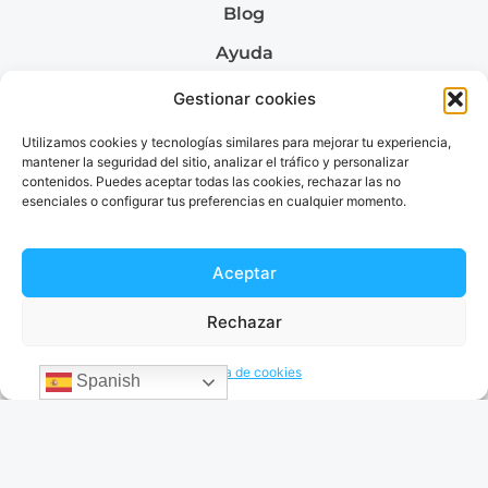
Blog
Ayuda
Quiénes somos
Gestionar cookies
Utilizamos cookies y tecnologías similares para mejorar tu experiencia,
mantener la seguridad del sitio, analizar el tráfico y personalizar
contenidos. Puedes aceptar todas las cookies, rechazar las no
Envía dinero a
esenciales o configurar tus preferencias en cualquier momento.
Envía dinero a Colombia
Envía dinero a Venezuela
Envía dinero a Brazil
Aceptar
Envía dinero a Argentina
Rechazar
Política de cookies
Spanish
Términos & Condiciones
Política de privacidad
© 2026 EnvíaDinero. Todos los