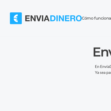
Cómo funcion
Env
En EnvíaD
Ya sea pa