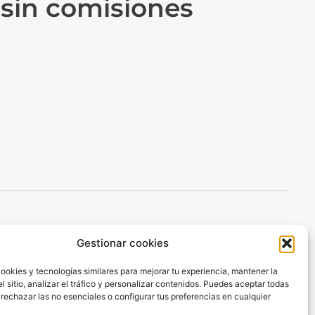
 sin comisiones
cciones
Envía dinero
Gestionar cookies
mo funciona
Envía dinero a Venezuela
ookies y tecnologías similares para mejorar tu experiencia, mantener la
Envía dinero a Colombia
calidades
l sitio, analizar el tráfico y personalizar contenidos. Puedes aceptar todas
Envía dinero a Brazil
og
 rechazar las no esenciales o configurar tus preferencias en cualquier
Envía dinero a Argentina