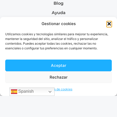
Blog
Ayuda
Quiénes somos
Gestionar cookies
Utilizamos cookies y tecnologías similares para mejorar tu experiencia,
mantener la seguridad del sitio, analizar el tráfico y personalizar
contenidos. Puedes aceptar todas las cookies, rechazar las no
Envía dinero a
esenciales o configurar tus preferencias en cualquier momento.
Envía dinero a Colombia
Envía dinero a Venezuela
Envía dinero a Brazil
Aceptar
Envía dinero a Argentina
Rechazar
Política de cookies
Spanish
Términos & Condiciones
Política de privacidad
© 2026 EnvíaDinero. Todos los