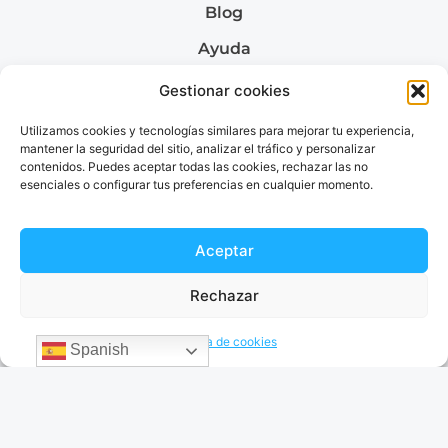
Blog
Ayuda
Quiénes somos
Gestionar cookies
Utilizamos cookies y tecnologías similares para mejorar tu experiencia,
mantener la seguridad del sitio, analizar el tráfico y personalizar
contenidos. Puedes aceptar todas las cookies, rechazar las no
Envía dinero a
esenciales o configurar tus preferencias en cualquier momento.
Envía dinero a Colombia
Envía dinero a Venezuela
Envía dinero a Brazil
Aceptar
Envía dinero a Argentina
Rechazar
Política de cookies
Spanish
Términos & Condiciones
Política de privacidad
© 2026 EnvíaDinero. Todos los