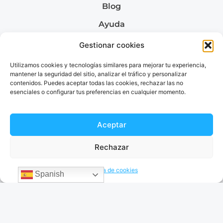
Blog
Ayuda
Quiénes somos
Gestionar cookies
Utilizamos cookies y tecnologías similares para mejorar tu experiencia,
mantener la seguridad del sitio, analizar el tráfico y personalizar
contenidos. Puedes aceptar todas las cookies, rechazar las no
Envía dinero a
esenciales o configurar tus preferencias en cualquier momento.
Envía dinero a Colombia
Envía dinero a Venezuela
Envía dinero a Brazil
Aceptar
Envía dinero a Argentina
Rechazar
Política de cookies
Spanish
Términos & Condiciones
Política de privacidad
© 2026 EnvíaDinero. Todos los