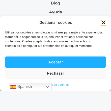
Blog
Ayuda
Quiénes somos
Gestionar cookies
Utilizamos cookies y tecnologías similares para mejorar tu experiencia,
mantener la seguridad del sitio, analizar el tráfico y personalizar
contenidos. Puedes aceptar todas las cookies, rechazar las no
Envía dinero a
esenciales o configurar tus preferencias en cualquier momento.
Envía dinero a Colombia
Envía dinero a Venezuela
Envía dinero a Brazil
Aceptar
Envía dinero a Argentina
Rechazar
Política de cookies
Spanish
Términos & Condiciones
Política de privacidad
© 2026 EnvíaDinero. Todos los