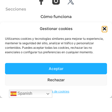
Secciones
Cómo funciona
Localidades
Gestionar cookies
Blog
Utilizamos cookies y tecnologías similares para mejorar tu experiencia,
mantener la seguridad del sitio, analizar el tráfico y personalizar
Ayuda
contenidos. Puedes aceptar todas las cookies, rechazar las no
esenciales o configurar tus preferencias en cualquier momento.
Quiénes somos
Aceptar
Envía dinero a
Rechazar
Envía dinero a Colombia
Envía dinero a Venezuela
Política de cookies
Spanish
Envía dinero a Brazil
Envía dinero a Argentina