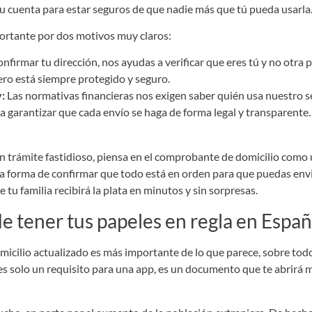
u cuenta para estar seguros de que nadie más que tú pueda usarla
portante por dos motivos muy claros:
onfirmar tu dirección, nos ayudas a verificar que eres tú y no otr
inero está siempre protegido y seguro.
y:
Las normativas financieras nos exigen saber quién usa nuestro se
ara garantizar que cada envío se haga de forma legal y transparent
n trámite fastidioso, piensa en el comprobante de domicilio como 
ra forma de confirmar que todo está en orden para que puedas envi
 tu familia recibirá la plata en minutos y sin sorpresas.
e tener tus papeles en regla en Espa
cilio actualizado es más importante de lo que parece, sobre todo
es solo un requisito para una app, es un documento que te abrirá 