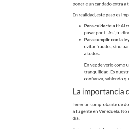
ponerle un candado extra a t
En realidad, este paso es im
Para cuidarte a ti:
Al c
pasar por ti. Así, tu d
Para cumplir con la le
evitar fraudes, sino p
a todos.
En vez de verlo como u
tranquilidad. Es nuest
confianza, sabiendo que
La importancia d
Tener un comprobante de domi
a tu gente en Venezuela. No 
día.