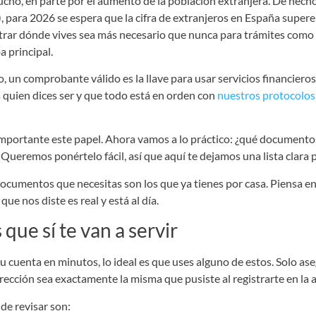
cho, en parte por el aumento de la población extranjera. De hecho
, para 2026 se espera que la cifra de extranjeros en España supere
ar dónde vives sea más necesario que nunca para trámites como el
a principal.
, un comprobante válido es la llave para usar servicios financieros 
quien dices ser y que todo está en orden con
nuestros protocolos
importante este papel. Ahora vamos a lo práctico: ¿qué documento
Queremos ponértelo fácil, así que aquí te dejamos una lista clara p
 documentos que necesitas son los que ya tienes por casa. Piensa e
que nos diste es real y está al día.
ue sí te van a servir
u cuenta en minutos, lo ideal es que uses alguno de estos. Solo as
rección sea exactamente la misma que pusiste al registrarte en la 
de revisar son: