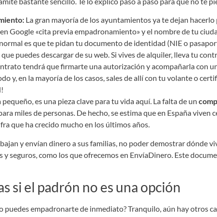
mite bastante sencillo. Te lo explico paso a paso para que no te pi
amiento:
La gran mayoría de los ayuntamientos ya te dejan hacerlo p
 en Google «cita previa empadronamiento» y el nombre de tu ciuda
normal es que te pidan tu documento de identidad (NIE o pasaport
 que puedes descargar de su web. Si vives de alquiler, lleva tu contr
 contrato tendrá que firmarte una autorización y acompañarla con u
do y, en la mayoría de los casos, sales de allí con tu volante o ce
l!
pequeño, es una pieza clave para tu vida aquí. La falta de un
comp
para miles de personas. De hecho, se estima que en España viven 
cifra que ha crecido mucho en los últimos años.
bajan y envían dinero a sus familias, no poder demostrar dónde vive
es y seguros, como los que ofrecemos en EnvíaDinero. Este documen
as si el padrón no es una opción
 no puedes empadronarte de inmediato? Tranquilo, aún hay otros ca