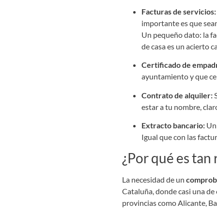
Facturas de servicios:
importante es que sean
Un pequeño dato: la fac
de casa es un acierto c
Certificado de empad
ayuntamiento y que cert
Contrato de alquiler:
S
estar a tu nombre, clar
Extracto bancario:
Un 
Igual que con las fact
¿Por qué es tan 
La necesidad de un
comproba
Cataluña, donde casi una de 
provincias como Alicante, Bal