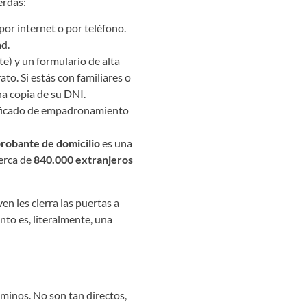
erdas:
or internet o por teléfono.
d.
e) y un formulario de alta
ato. Si estás con familiares o
na copia de su DNI.
rtificado de empadronamiento
robante de domicilio
es una
cerca de
840.000 extranjeros
n les cierra las puertas a
to es, literalmente, una
minos. No son tan directos,