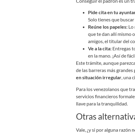
Conseguir el padrón es un trá
Pide cita en tu ayunt
Solo tienes que buscar
Reúne los papeles:
Lo 
que te dan allí mismo o
amigos, el titular del
Ve a la cita:
Entregas to
en la mano. ¡Así de fáci
Este trámite, aunque parezca 
de las barreras más grandes 
en situación irregular
, una 
Para los venezolanos que tra
servicios financieros formal
llave para la tranquilidad.
Otras alternativ
Vale, ¿y si por alguna razón