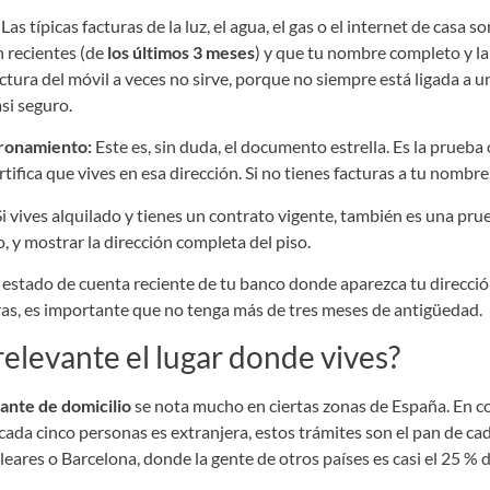
Las típicas facturas de la luz, el agua, el gas o el internet de casa 
 recientes (de
los últimos 3 meses
) y que tu nombre completo y la 
tura del móvil a veces no sirve, porque no siempre está ligada a un
asi seguro.
ronamiento:
Este es, sin duda, el documento estrella. Es la prueba o
ifica que vives en esa dirección. Si no tienes facturas a tu nombre
i vives alquilado y tienes un contrato vigente, también es una pr
o, y mostrar la dirección completa del piso.
estado de cuenta reciente de tu banco donde aparezca tu direcció
uras, es importante que no tenga más de tres meses de antigüedad.
relevante el lugar donde vives?
nte de domicilio
se nota mucho en ciertas zonas de España. En
cada cinco personas es extranjera, estos trámites son el pan de ca
eares o Barcelona, donde la gente de otros países es casi el 25 % d