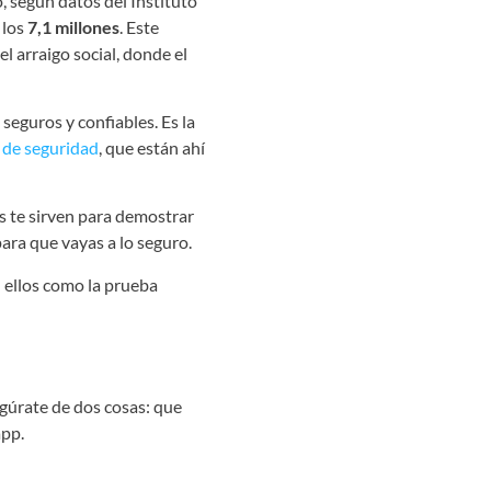
, según datos del Instituto
 los
7,1 millones
. Este
 arraigo social, donde el
seguros y confiables. Es la
 de seguridad
, que están ahí
s te sirven para demostrar
ara que vayas a lo seguro.
n ellos como la prueba
egúrate de dos cosas: que
app.