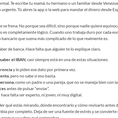
mal. Te escribe tu mamá, tu hermano o un familiar desde Venezuel
 urgente. Tú abres la app o la web para mandar el dinero desde Es
e frena. No porque sea difícil, sino porque nadie quiere equivoca
edo es completamente lógico. Cuando uno trabaja duro por cada euro
o bancario que suena más complicado de lo que realmente es.
aber de banca. Hace falta que alguien te lo explique claro.
saber el IBAN
, casi siempre está en una de estas situaciones:
erencia
y le piden ese dato por primera vez.
uenta
, pero no sabe si eso basta.
persona
, como un padre o una pareja, que no se maneja bien con la
ces
antes de pulsar “enviar”.
hace falta ser experto, ni joven, ni muy digital.
er qué estás mirando, dónde encontrarlo y cómo revisarlo antes d
bia por completo. Deja de ser una fuente de estrés y se convierte e
a porque ya sabes qué comprobar.