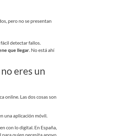
dos, pero no se presentan
ácil detectar fallos.
ene que llegar
. No está ahí
 no eres un
a online. Las dos cosas son
en con lo digital. En España,
l para quien necesita apoyo