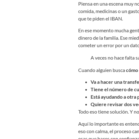
Piensa en una escena muy nor
comida, medicinas o un gasto
que te piden el IBAN.
En ese momento mucha gente s
dinero de la familia. Ese mi
cometer un error por un dat
A veces no hace falta s
Cuando alguien busca
cómo 
Va a hacer una transf
Tiene el número de c
Está ayudando a otra 
Quiere revisar dos ve
Todo eso tiene solución. Y no 
Aquí lo importante es entend
eso con calma, el proceso cam
esas que haces con confianz