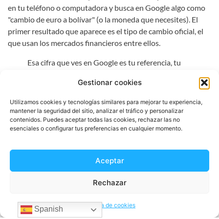
en tu teléfono o computadora y busca en Google algo como
"cambio de euro a bolívar" (o la moneda que necesites). El
primer resultado que aparece es el tipo de cambio oficial, el
que usan los mercados financieros entre ellos.
Esa cifra que ves en Google es tu referencia, tu
"norte". La diferencia entre esa tasa y la que te
Gestionar cookies
ofrece la plataforma de envío es, en la práctica,
una comisión oculta que te están cobrando. Es
Utilizamos cookies y tecnologías similares para mejorar tu experiencia,
una comprobación simple que te da un poder
mantener la seguridad del sitio, analizar el tráfico y personalizar
contenidos. Puedes aceptar todas las cookies, rechazar las no
inmenso para saber cuánto te cuesta de verdad la
esenciales o configurar tus preferencias en cualquier momento.
transferencia.
¿Existe alguna manera de enviar
Aceptar
dinero a Venezuela sin pagar
Rechazar
comisiones tan altas?
Política de cookies
¡Por supuesto que sí! Afortunadamente, las cosas han
Spanish