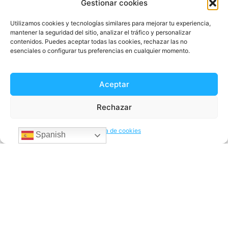
Gestionar cookies
Localidades
Utilizamos cookies y tecnologías similares para mejorar tu experiencia,
mantener la seguridad del sitio, analizar el tráfico y personalizar
Blog
contenidos. Puedes aceptar todas las cookies, rechazar las no
esenciales o configurar tus preferencias en cualquier momento.
Ayuda
Quiénes somos
Aceptar
Rechazar
Envía dinero a
Envía dinero a Colombia
Política de cookies
Spanish
Envía dinero a Venezuela
Envía dinero a Brazil
Envía dinero a Argentina