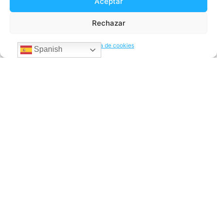
Aceptar
seguros. Empieza a enviar dinero en minutos con la mejor
tasa del mercado y sin comisiones ocultas ni sorpresas.
Rechazar
Descarga la app y comprueba cuánto recibirá hoy tu familia
Política de cookies
Spanish
Enviar dinero
Envía dinero a Latinoamérica desde Europa