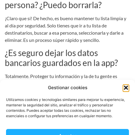
persona? ¿Puedo borrarla?
¡Claro que sí! De hecho, es bueno mantener tu lista limpia y
al día por seguridad. Solo tienes que ir a tu lista de
destinatarios, buscar a esa persona, seleccionarla y darle a
eliminar. Es un proceso súper rápido y sencillo.
¿Es seguro dejar los datos
bancarios guardados en la app?
Totalmente. Proteger tu información y la de tu gente es
nuestra prioridad número uno. En EnvíaDinero usamos la
Gestionar cookies
misma tecnología de seguridad que los grandes bancos para
blindar todos los datos. Te aseguramos que están mucho más
Utilizamos cookies y tecnologías similares para mejorar tu experiencia,
seguros en la app que apuntados en un papelito o en las
mantener la seguridad del sitio, analizar el tráfico y personalizar
contenidos. Puedes aceptar todas las cookies, rechazar las no
notas del celular.
esenciales o configurar tus preferencias en cualquier momento.
Con
EnvíaDinero
, tienes la certeza de que hemos pensado
en todo para que tus envíos sean fáciles y, sobre todo,