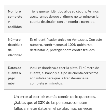
Nombre
Tiene que ser idéntico al de su cédula. Así nos
completo
aseguramos de que el dinero no termine en la
y
cuenta de alguien con un nombre parecido.
apellidos
Número
Es el identificador único en Venezuela. Con este
de cédula
número, confirmamos al
100%
quién es tu
de
destinatario, protegiéndote contra fraudes.
identidad
Datos de
Aquí es donde va a caer la plata. El número de
cuenta o
cuenta, el banco y el tipo de cuenta correctos
pago
son vitales para que la transferencia se
móvil
complete en minutos.
Un error al escribir es más común de lo que crees.
¿Sabías que el
33%
de las personas cometen
fallos al meter datos en el celular, muchas veces