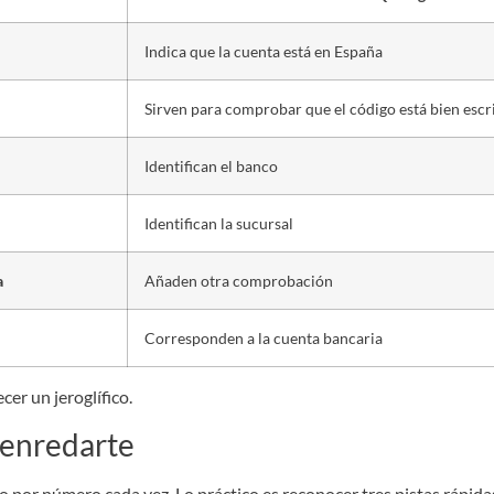
Indica que la cuenta está en España
Sirven para comprobar que el código está bien escr
Identifican el banco
Identifican la sucursal
a
Añaden otra comprobación
Corresponden a la cuenta bancaria
cer un jeroglífico.
 enredarte
o por número cada vez. Lo práctico es reconocer tres pistas rápida