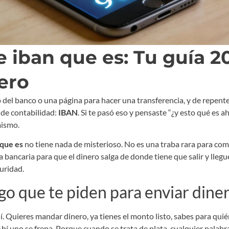
 iban que es: Tu guía 2
ero
p del banco o una página para hacer una transferencia, y de repente
de contabilidad:
IBAN
. Si te pasó eso y pensaste “¿y esto qué es ah
mismo.
 que es
no tiene nada de misterioso. No es una traba rara para comp
a bancaria para que el dinero salga de donde tiene que salir y llegu
uridad.
go que te piden para enviar dine
. Quieres mandar dinero, ya tienes el monto listo, sabes para quién
Ahí uno se frena. Porque cuando se trata de plata, cualquier palab