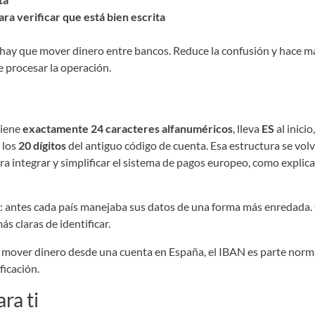
ra verificar que está bien escrita
ay que mover dinero entre bancos. Reduce la confusión y hace más
e procesar la operación.
tiene
exactamente 24 caracteres alfanuméricos
, lleva
ES
al inicio
 los
20 dígitos
del antiguo código de cuenta. Esa estructura se volv
ara integrar y simplificar el sistema de pagos europeo, como explic
lo: antes cada país manejaba sus datos de una forma más enredada
ás claras de identificar.
a mover dinero desde una cuenta en España, el IBAN es parte norma
ficación.
ra ti