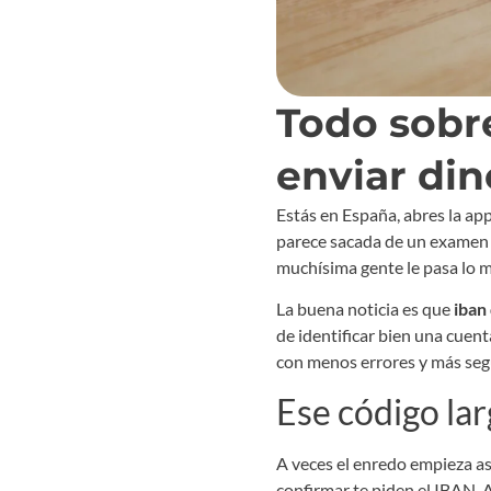
Todo sobre
enviar din
Estás en España, abres la ap
parece sacada de un examen 
muchísima gente le pasa lo 
La buena noticia es que
iban
de identificar bien una cuent
con menos errores y más seg
Ese código lar
A veces el enredo empieza así
confirmar te piden el IBAN. 