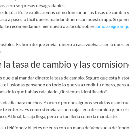
tas
, cero sorpresas desagradables.
te de tú a tú. Te explicaremos cómo funcionan las tasas de cambio 
paso a paso, lo fácil que es mandar dinero con nuestra app. Si quie
do, te recomendamos leer nuestro artículo sobre
cómo asegurar que
sibles. Es hora de que enviar dinero a casa vuelva a ser lo que si
s.
e la tasa de cambio y las comisio
 duele al mandar dinero: la tasa de cambio. Seguro que esta histor
te ilusionas pensando en todo lo que va a rendir tu dinero, pero al 
 de lo que habías calculado. ¿Te sientes identificado?
e cada día para muchos. Y ocurre porque algunos servicios usan tr
e te enteres. Es como si enviaras una caja llena de comida y, por el
. Al final, la caja llega, pero no tan llena como la mandaste.