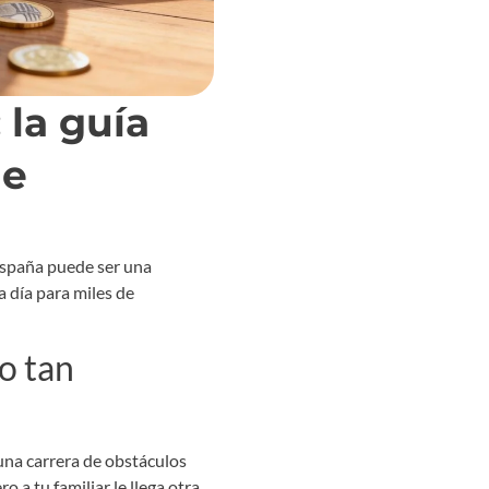
 la guía
ue
España puede ser una
a día para miles de
o tan
una carrera de obstáculos
 a tu familiar le llega otra