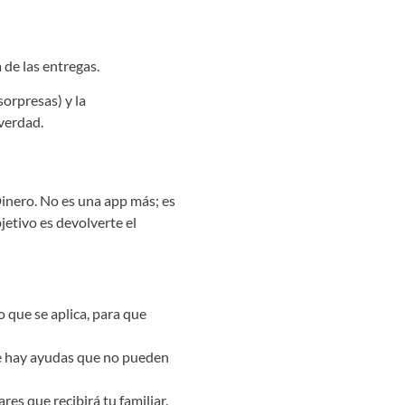
sorpresas) y la
 verdad.
inero. No es una app más; es
etivo es devolverte el
o que se aplica, para que
ue hay ayudas que no pueden
es que recibirá tu familiar.