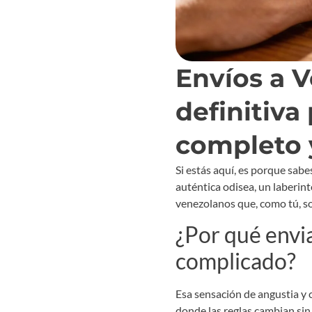
Envíos a V
definitiva
completo 
Si estás aquí, es porque sab
auténtica odisea, un laberint
venezolanos que, como tú, s
¿Por qué envia
complicado?
Esa sensación de angustia y 
donde las reglas cambian sin 