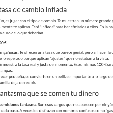
 tasa de cambio inflada
mún, es jugar con el tipo de cambio. Te muestran un número grande 
lmente te aplican. Está "inflada" para beneficiarlos a ellos. En la prá
 euro de lo que deberían.
00 €
.
 engañosas:
Te ofrecen una tasa que parece genial, pero al hacer la 
 lo esperado porque aplican "ajustes" que no estaban a la vista.
e muestra la tasa real y justa del momento. Esos mismos 100 € se
trampas.
recer pequeña, se convierte en un pellizco importante a lo largo d
amilia deja de recibir.
fantasma que se comen tu dinero
comisiones fantasma
. Son esos cargos que no aparecen por ningún
 cada paso. A veces los disfrazan con nombres confusos como "gast