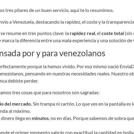
os tres pilares de un buen servicio, aquí te lo resumimos.
se resume en tres puntos clave: la
rapidez real
, el
coste total
(sin 
ue marca la diferencia entre una mala experiencia y una solución de
nsada por y para venezolanos
rfectamente porque la hemos vivido. Por eso mismo nació EnvíaD
enezolanos, pensando en nuestras necesidades reales. Nuestro obj
nca debiste perder.
zamos tres cosas que para nosotros son sagradas:
io del mercado.
Sin trampa ni cartón. Lo que ves en la pantalla es l
inda al máximo.
 dinero llega en
minutos
, no en días. Porque sabemos de sobra q
sde el primer momento sabrás con exactitud la cantidad en bolívar