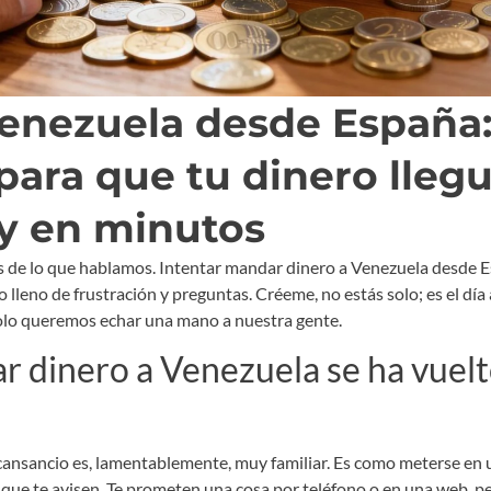
enezuela desde España:
 para que tu dinero lleg
y en minutos
es de lo que hablamos. Intentar mandar dinero a Venezuela desde 
o lleno de frustración y preguntas. Créeme, no estás solo; es el día 
olo queremos echar una mano a nuestra gente.
r dinero a Venezuela se ha vuelt
cansancio es, lamentablemente, muy familiar. Es como meterse en 
que te avisen. Te prometen una cosa por teléfono o en una web, pero