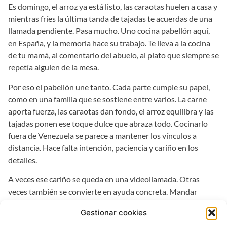
Es domingo, el arroz ya está listo, las caraotas huelen a casa y
mientras fríes la última tanda de tajadas te acuerdas de una
llamada pendiente. Pasa mucho. Uno cocina pabellón aquí,
en España, y la memoria hace su trabajo. Te lleva a la cocina
de tu mamá, al comentario del abuelo, al plato que siempre se
repetía alguien de la mesa.
Por eso el pabellón une tanto. Cada parte cumple su papel,
como en una familia que se sostiene entre varios. La carne
aporta fuerza, las caraotas dan fondo, el arroz equilibra y las
tajadas ponen ese toque dulce que abraza todo. Cocinarlo
fuera de Venezuela se parece a mantener los vínculos a
distancia. Hace falta intención, paciencia y cariño en los
detalles.
A veces ese cariño se queda en una videollamada. Otras
veces también se convierte en ayuda concreta. Mandar
apoyo a casa, resolver un gasto, estar pendiente de los tuyos.
Gestionar cookies
Todo eso también dice “estoy contigo”, aunque no puedas