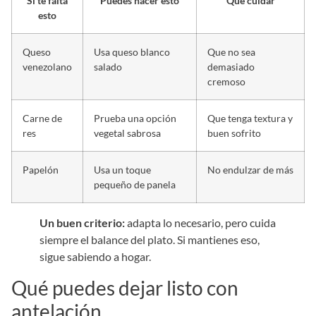
Si te falta
Puedes hacer esto
Qué cuidar
esto
Queso
Usa queso blanco
Que no sea
venezolano
salado
demasiado
cremoso
Carne de
Prueba una opción
Que tenga textura y
res
vegetal sabrosa
buen sofrito
Papelón
Usa un toque
No endulzar de más
pequeño de panela
Un buen criterio:
adapta lo necesario, pero cuida
siempre el balance del plato. Si mantienes eso,
sigue sabiendo a hogar.
Qué puedes dejar listo con
antelación