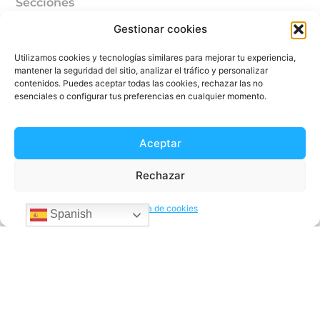
Secciones
Cómo funciona
Gestionar cookies
Localidades
Utilizamos cookies y tecnologías similares para mejorar tu experiencia,
mantener la seguridad del sitio, analizar el tráfico y personalizar
Blog
contenidos. Puedes aceptar todas las cookies, rechazar las no
esenciales o configurar tus preferencias en cualquier momento.
Ayuda
Quiénes somos
Aceptar
Rechazar
Envía dinero a
Política de cookies
Envía dinero a Colombia
Spanish
Envía dinero a Venezuela
Envía dinero a Brazil
Envía dinero a Argentina