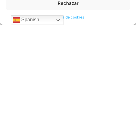
Rechazar
claridad sobre el proceso y sin depender de una oficina física
para resolver.
Política de cookies
Spanish
Enviar dinero
Envía dinero a Latinoamérica desde Europa
Secciones