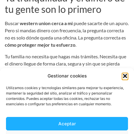
tu gente son lo primero
Buscar
western union cerca a mi
puede sacarte de un apuro.
Pero si mandas dinero con frecuencia, la pregunta correcta
no es solo dónde queda una oficina. La pregunta correcta es
cómo proteger mejor tu esfuerzo
.
Tu familia no necesita que hagas más trámites. Necesita que
el dinero llegue de forma clara, segura y sin que se pierda
valor por el camino. Cuando comparas horarios, proceso,
Gestionar cookies
seguimiento y coste real, ves rápido qué opción te da más
control y menos estrés.
Utilizamos cookies y tecnologías similares para mejorar tu experiencia,
mantener la seguridad del sitio, analizar el tráfico y personalizar
Al final, mandar dinero no es solo una operación. Es una
contenidos. Puedes aceptar todas las cookies, rechazar las no
forma de estar presente, de resolver y de darle un poco de
esenciales o configurar tus preferencias en cualquier momento.
paz a los tuyos desde España.
Descarga
EnvíaDinero
y comprueba hoy mismo cuánto
Aceptar
recibe tu familia. Empieza a enviar en minutos, con más