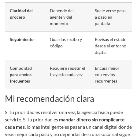
Claridad del
Depende del
Suele verse paso
proceso
agente y del
a paso en
momento
pantalla
Seguimiento
Guardas recibo y
Revisas el estado
código
desde el entorno
digital
Comodidad
Requiere repetir el
Encaja mejor
para envíos
trayecto cada vez
con envíos
frecuentes
recurrentes
Mi recomendación clara
Si tu prioridad es resolver una vez, la agencia física puede
servirte. Si tu prioridad es
mandar dinero sin complicarte
cada mes
, lo más inteligente es pasar a un canal digital donde
veas mejor cada paso y no dependas de si una sucursal sigue